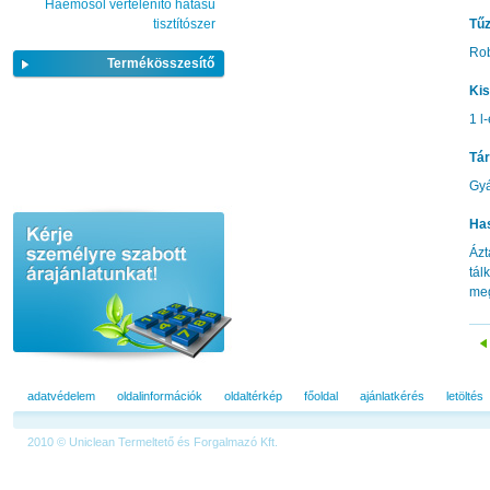
Haemosol vértelenítő hatású
tisztítószer
Tűz
Ro
Termékösszesítő
Kis
1 l
Tár
Gyá
Ha
Ázt
tál
meg
adatvédelem
oldalinformációk
oldaltérkép
főoldal
ajánlatkérés
letöltés
2010 © Uniclean Termeltető és Forgalmazó Kft.