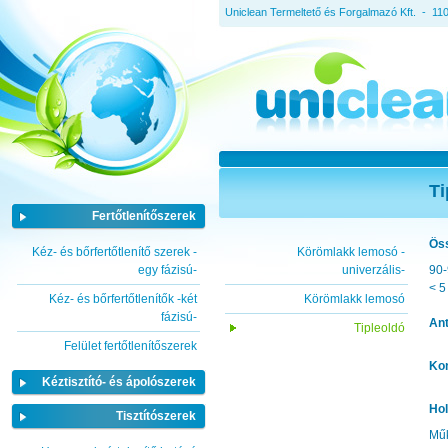
Uniclean Termeltető és Forgalmazó Kft. - 11
Ti
Fertőtlenítőszerek
Öss
Kéz- és bőrfertőtlenítő szerek -
Körömlakk lemosó -
egy fázisú-
univerzális-
90
< 
Kéz- és bőrfertőtlenítők -két
Körömlakk lemosó
fázisú-
Ant
Tipleoldó
Felület fertőtlenítőszerek
Kon
Kéztisztító- és ápolószerek
Ho
Tisztítószerek
Műk