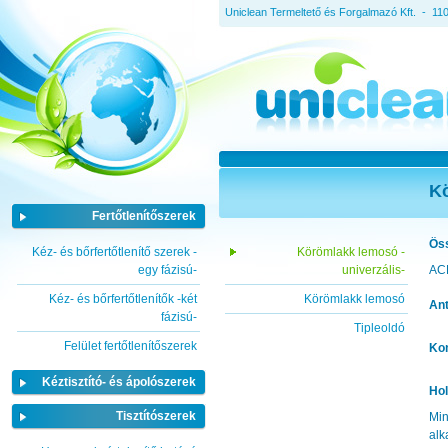
Uniclean Termeltető és Forgalmazó Kft. - 11
Kö
Fertőtlenítőszerek
Öss
Kéz- és bőrfertőtlenítő szerek -
Körömlakk lemosó -
egy fázisú-
univerzális-
ACE
Kéz- és bőrfertőtlenítők -két
Körömlakk lemosó
Ant
fázisú-
Tipleoldó
Felület fertőtlenítőszerek
Kon
Kéztisztító- és ápolószerek
Ho
Tisztítószerek
Min
alk