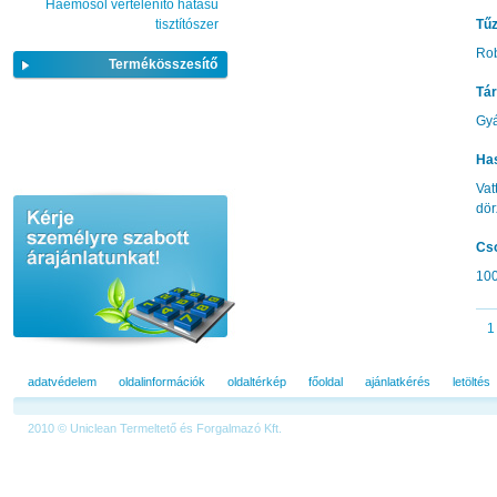
Haemosol vértelenítő hatású
tisztítószer
Tűz
Ro
Termékösszesítő
Tár
Gyá
Ha
Vat
dör
Cs
100
1
adatvédelem
oldalinformációk
oldaltérkép
főoldal
ajánlatkérés
letöltés
2010 © Uniclean Termeltető és Forgalmazó Kft.