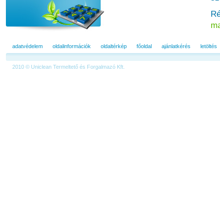
Ré
ma
adatvédelem
oldalinformációk
oldaltérkép
főoldal
ajánlatkérés
letöltés
2010 © Uniclean Termeltető és Forgalmazó Kft.