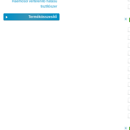
Haemosol vértelenítő hatású
tisztítószer
Termékösszesítő