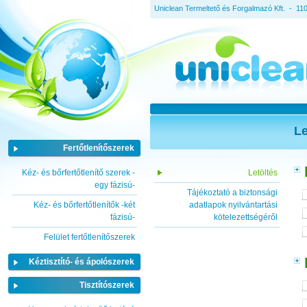
Uniclean Termeltető és Forgalmazó Kft. - 11
Le
Fertőtlenítőszerek
Kéz- és bőrfertőtlenítő szerek -
Letöltés
egy fázisú-
Tájékoztató a biztonsági
Kéz- és bőrfertőtlenítők -két
adatlapok nyilvántartási
fázisú-
kötelezettségéről
Felület fertőtlenítőszerek
Kéztisztító- és ápolószerek
Tisztítószerek